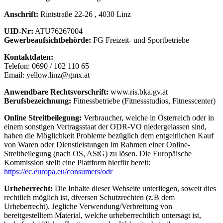
Anschrift:
Rintstraße 22-26 , 4030 Linz
UID-Nr:
ATU76267004
Gewerbeaufsichtbehörde:
FG Freizeit- und Sportbetriebe
Kontaktdaten:
Telefon: 0690 / 102 110 65
Email: yellow.linz@gmx.at
Anwendbare Rechtsvorschrift:
www.ris.bka.gv.at
Berufsbezeichnung:
Fitnessbetriebe (Fitnessstudios, Fitnesscenter)
Online Streitbeilegung:
Verbraucher, welche in Österreich oder in
einem sonstigen Vertragsstaat der ODR-VO niedergelassen sind,
haben die Möglichkeit Probleme bezüglich dem entgeltlichen Kauf
von Waren oder Dienstleistungen im Rahmen einer Online-
Streitbeilegung (nach OS, AStG) zu lösen. Die Europäische
Kommission stellt eine Plattform hierfür bereit:
https://ec.europa.eu/consumers/odr
Urheberrecht:
Die Inhalte dieser Webseite unterliegen, soweit dies
rechtlich möglich ist, diversen Schutzrechten (z.B dem
Urheberrecht). Jegliche Verwendung/Verbreitung von
bereitgestelltem Material, welche urheberrechtlich untersagt ist,